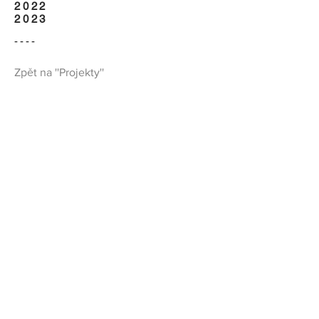
2022
2023
----
Zpět na ''Projekty''
Kontakty:
Ing. arch. Ladislav Zeman
+420 721 901 071
Ing. Lukáš Petr
+420 775 778 818
FDS
IČO:
087 14 771
Em
a
il:
atelierelzet@gmail.co
m
Datová schránka: rxph4wi