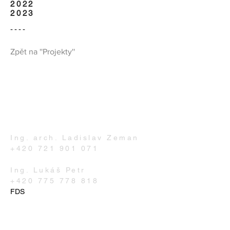
2022
2023
----
Zpět na ''Projekty''
Kontakty:
Ing. arch. Ladislav Zeman
+420 721 901 071
Ing. Lukáš Petr
+420 775 778 818
FDS
IČO:
087 14 771
Em
a
il:
atelierelzet@gmail.co
m